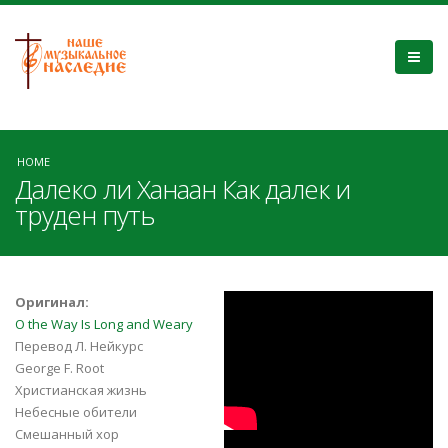
HOME
Далеко ли Ханаан Как далек и
труден путь
u8BcHD8eEqc
Оригинал:
O the Way Is Long and Weary
Перевод Л. Нейкурс
George F. Root
Христианская жизнь
Небесные обители
Смешанный хор