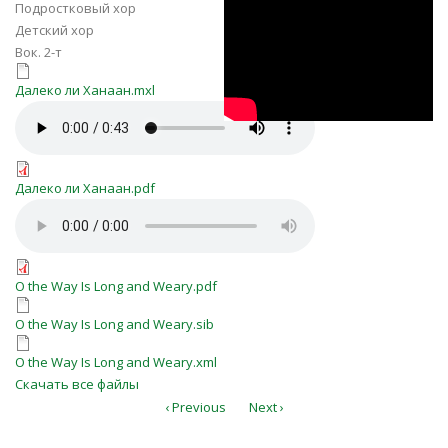
LcvuuwZW0Rc
Подростковый хор
Детский хор
Вок. 2-т
Далеко ли Ханаан.mxl
Далеко ли Ханаан.mxl
Далеко ли Ханаан.mp3
Далеко ли Ханаан.pdf
Далеко ли Ханаан.pdf
O the Way Is Long and Weary.mid
O the Way Is Long and Weary.pdf
O the Way Is Long and Weary.pdf
O the Way Is Long and Weary.sib
O the Way Is Long and Weary.sib
O the Way Is Long and Weary.xml
O the Way Is Long and Weary.xml
Скачать все файлы
‹ Previous
Next ›