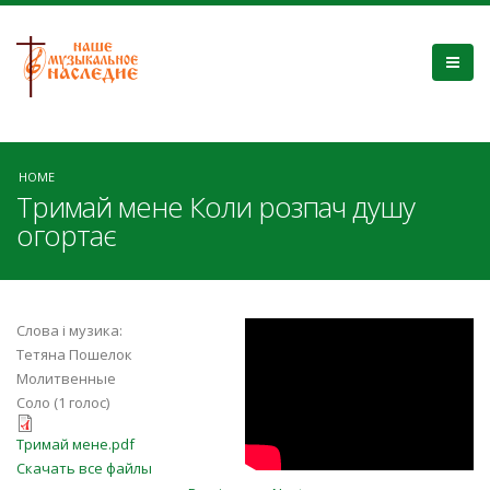
HOME
Тримай мене Коли розпач душу
огортає
X_zkdO-j7L4
Слова і музика:
Тетяна Пошелок
Молитвенные
Соло (1 голос)
Тримай мене.pdf
Тримай мене.pdf
Скачать все файлы