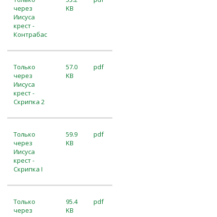
через
KB
Иисуса
крест -
Контрабас
Только
57.0
pdf
через
KB
Иисуса
крест -
Скрипка 2
Только
59.9
pdf
через
KB
Иисуса
крест -
Скрипка I
Только
95.4
pdf
через
KB