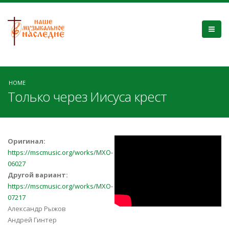
HOME
Только через Иисуса крест
wM-MhaIwfE8
Оригинал:
https://mscmusic.org/works/MXO-
06027
Другой вариант:
https://mscmusic.org/works/MXO-
07217
Александр Рыжов
Андрей Гинтер