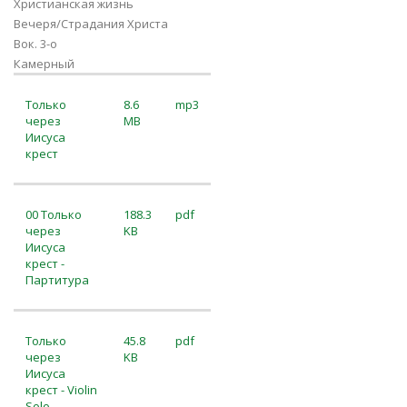
Христианская жизнь
Вечеря/Страдания Христа
Вок. 3-о
Камерный
Только
8.6
mp3
через
MB
Иисуса
крест
00 Только
188.3
pdf
через
KB
Иисуса
крест -
Партитура
Только
45.8
pdf
через
KB
Иисуса
крест - Violin
Solo