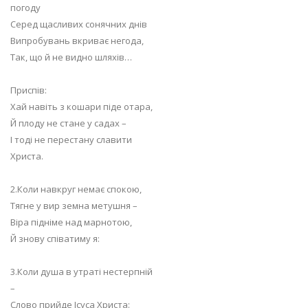
погоду
Серед щасливих сонячних днів
Випробувань вкриває негода,
Так, що й не видно шляхів…
Приспів:
Хай навіть з кошари піде отара,
Й плоду не стане у садах –
І тоді не перестану славити
Христа.
2.Коли навкруг немає спокою,
Тягне у вир земна метушня –
Віра підніме над марнотою,
Й знову співатиму я:
3.Коли душа в утраті нестерпній
–
Слово прийде Ісуса Христа: