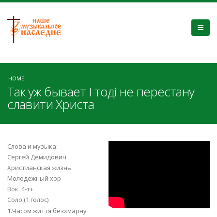
HOME
Так уж бывает І тоді не перестану
славити Христа
69wzPdQldu8
Слова и музыка:
Сергей Демидович
Христианская жизнь
Молодежный хор
Вок. 4-т+
Соло (1 голос)
1.Часом життя безхмарну