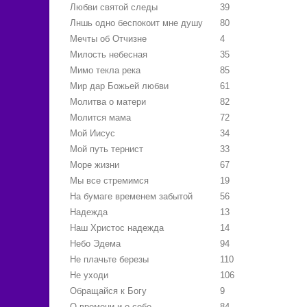
Любви святой следы
39
Лншь одно беспокоит мне душу
80
Мечты об Отчизне
4
Милость небесная
35
Мимо текла река
85
Мир дар Божьей любви
61
Молитва о матери
82
Молится мама
72
Мой Иисус
34
Мой путь тернист
33
Море жизни
67
Мы все стремимся
19
На бумаге временем забытой
56
Надежда
13
Наш Христос надежда
14
Небо Эдема
94
Не плачьте березы
110
Не уходи
106
Обращайся к Богу
9
О времени и о себе
84