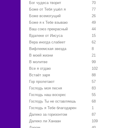
Бог чудеса творит
70
Боже от Тебя ушёл я
77
Боже всемогущий
26
Боже я к Тебе взываю
49
Ваш союз прекрасный
44
Вдалеке от Иисуса
15
Вера иногда слабеет
62
Вифлеемская звезда
8
В моей жизни
21
В молитве
99
Все я отдаю
102
Встаёт заря
88
Гор пролетают
57
Господь моя песня
83
Господь наш воскрес
55
Господь Ты не оставляешь
68
Господь я Тебе благодарен
1
Далеко за горизонтом
87
Далеко ли Ханаан
109
Даром
40