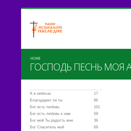
HOME
ГОСПОДЬ ПЕСНЬ МОЯ 
А в небесах
17
Благодарил ли ты
86
Бог есть любовь
101
Бог есть любовь к нам
59
Бог мой Ты радость мне
36
Бог Спаситель мой
69