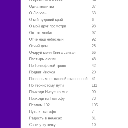
Одна молитва
37
О Любовь
63
О мій чудовий край
6
О мой друг посмотри
98
Он так любит
97
Отче наш небесный
92
Отчий дом
28
Очаруй меня Книга святая
66
Пастырь любви
48
По Голгофской тропе
42
Подвиг Иисуса
20
Позволь мне головой склоненной
41
По тернистому пути
111
Приходи Иисус ко мне
90
Приходи на Голгофу
73
Псалом 102
105
Путь к Голгофе
7
Радость в небесах
81
Свiти у куточку
10