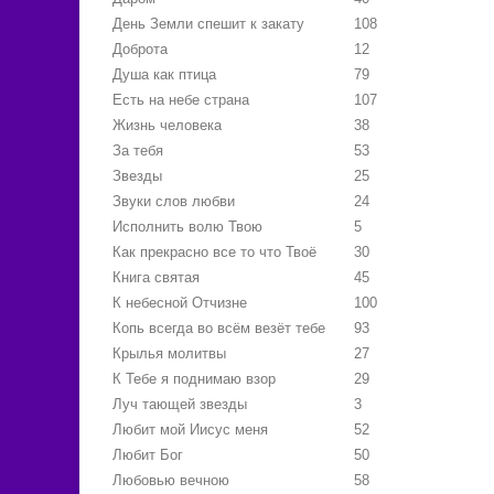
День Земли спешит к закату
108
Доброта
12
Душа как птица
79
Есть на небе страна
107
Жизнь человека
38
За тебя
53
Звезды
25
Звуки слов любви
24
Исполнить волю Твою
5
Как прекрасно все то что Твоё
30
Книга святая
45
К небесной Отчизне
100
Копь всегда во всём везёт тебе
93
Крылья молитвы
27
К Тебе я поднимаю взор
29
Луч тающей звезды
3
Любит мой Иисус меня
52
Любит Бог
50
Любовью вечною
58