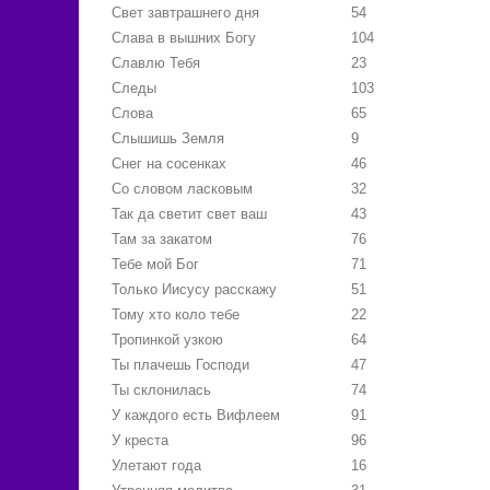
Свет завтрашнего дня
54
Слава в вышних Богу
104
Славлю Тебя
23
Следы
103
Слова
65
Слышишь Земля
9
Снег на сосенках
46
Со словом ласковым
32
Так да светит свет ваш
43
Там за закатом
76
Тебе мой Бог
71
Только Иисусу расскажу
51
Тому хто коло тебе
22
Тропинкой узкою
64
Ты плачешь Господи
47
Ты склонилась
74
У каждого есть Вифлеем
91
У креста
96
Улетают года
16