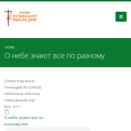
HOME
О небе знают все по разному
Слова и музыка:
Геннадий Ястребов
Небесные обители
Смешанный хор
Вок. 4-т+
О небе знают все по разному.mxl
О небе знают все по
разному.mxl