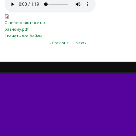
О небе знают все по
разному.mp3
О небе знают все по разному.pdf
О небе знают все по
разному.pdf
Скачать все файлы
‹ Previous
Next ›