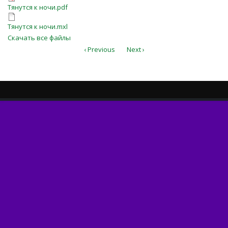
Тянутся к ночи.pdf
Тянутся к ночи.pdf
Тянутся к ночи.mxl
Тянутся к ночи.mxl
Скачать все файлы
‹ Previous
Next ›