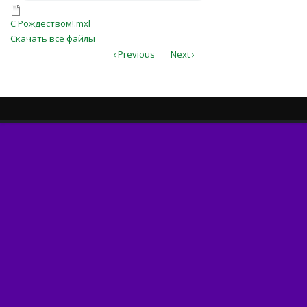
С Рождеством!.mxl
С Рождеством!.mxl
Скачать все файлы
‹ Previous
Next ›