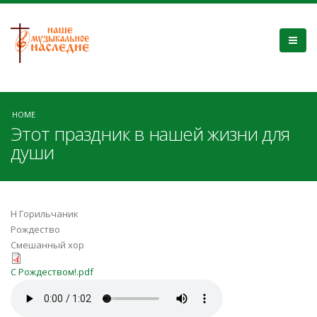
HOME
Этот праздник в нашей жизни для
души
Н Горильчаник
Рождество
Смешанный хор
С Рождеством!.pdf
С Рождеством!.pdf
С Рождеством!.mp3