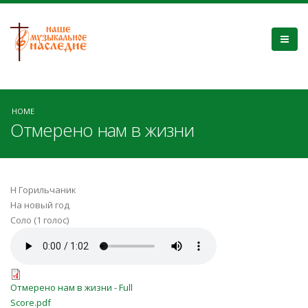
HOME
Отмерено нам в жизни
Н Горильчаник
На новый год
Соло (1 голос)
Отмерено нам в жизни+.mp3
Отмерено нам в жизни - Full
Отмерено нам в жизни - Full
Score.pdf