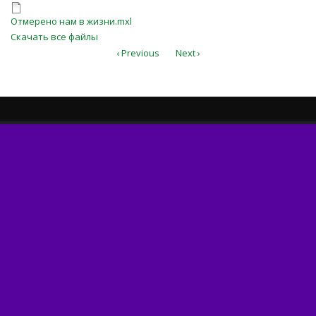
Score.pdf
Отмерено нам в жизни.mxl
Отмерено нам в жизни.mxl
Скачать все файлы
‹ Previous
Next ›