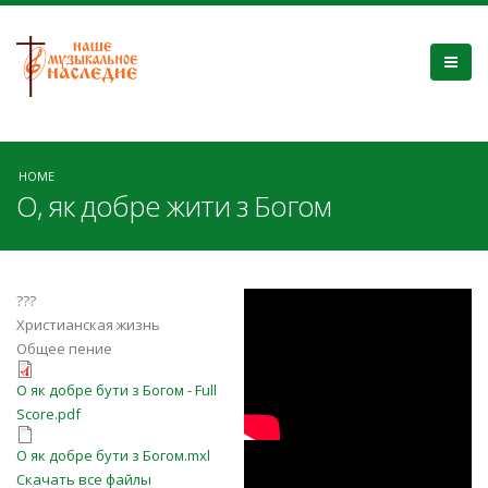
HOME
О, як добре жити з Богом
jThhlVsHu10
???
Христианская жизнь
Общее пение
О як добре бути з Богом - Full
О як добре бути з Богом - Full
Score.pdf
Score.pdf
О як добре бути з Богом.mxl
3TKdgpmBwPc
О як добре бути з Богом.mxl
Скачать все файлы