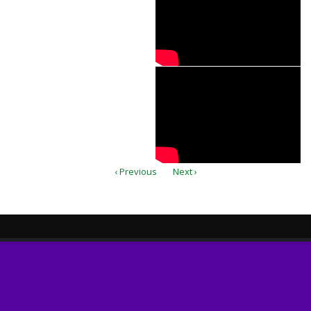
Mil3jxgAJ38
‹ Previous
Next ›