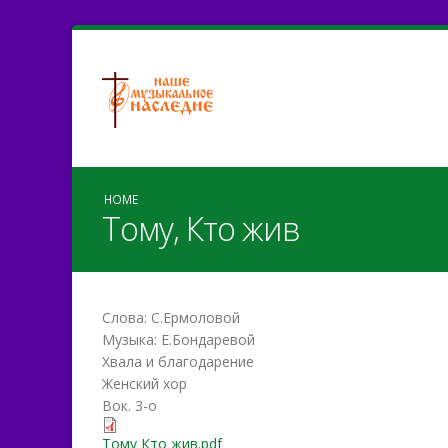
HOME
Тому, Кто жив
Слова: С.Ермоловой
Музыка: Е.Бондаревой
Хвала и благодарение
Женский хор
Вок. 3-о
Тому Кто жив.pdf
Тому Кто жив.pdf