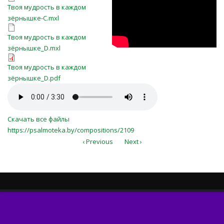
Твоя мудрость в каждом
Твоя мудрость в каждом
зёрнышке-C.mxl
зёрнышке-C.mxl
Твоя мудрость в каждом
Твоя мудрость в каждом
зёрнышке_D.mxl
зёрнышке_D.mxl
Твоя мудрость в каждом
Твоя мудрость в каждом
зёрнышке_D.pdf
зёрнышке_D.pdf
Твоя Мудрость в Каждом
Зернышке.mp3
Скачать все файлы
https://psalmoteka.by/compositions/2109
‹ Previous
Next ›