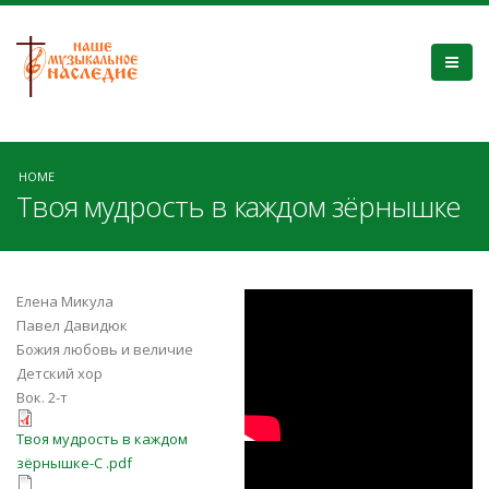
HOME
Твоя мудрость в каждом зёрнышке
bK2UfPF5Sd8
Елена Микула
Павел Давидюк
Божия любовь и величие
Детский хор
Вок. 2-т
Твоя мудрость в каждом
Твоя мудрость в каждом
ronEU5F1bnU
зёрнышке-C .pdf
зёрнышке-C .pdf