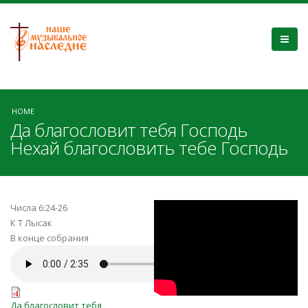
HOME
Да благословит тебя Господь
Нехай благословить тебе Господь
jxya0uz8Ibs
Числа 6:24-26
К Т Лысак
В конце собрания
Да_благословит_тебя_Господь.m
Да благословит тебя Господь.pdf
Да благословит тебя