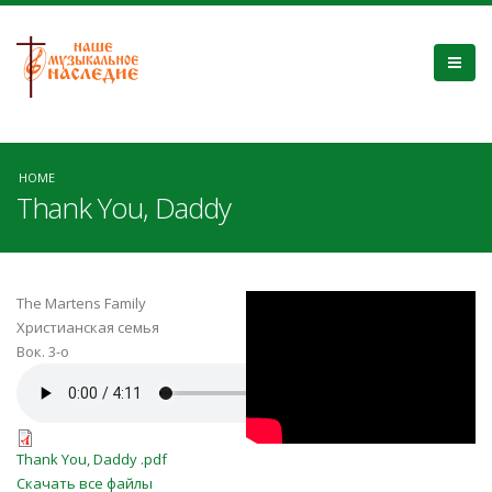
HOME
Thank You, Daddy
Bz5XAfC0mC0
The Martens Family
Христианская семья
Вок. 3-о
Thank-You-Daddy - Martens-
Family.m4a
Thank You, Daddy .pdf
Thank You, Daddy .pdf
Скачать все файлы