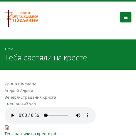
HOME
Тебя распяли на кресте
Ирина Шмелева
Андрей Адриан
Вечеря/Страдания Христа
Смешанный хор
Тебя распяли на кресте.mp3
Тебя распяли на кресте.pdf
Тебя распяли на кресте.pdf