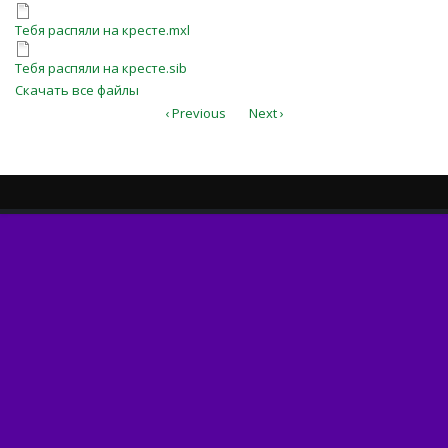
Тебя распяли на кресте.mxl
Тебя распяли на кресте.mxl
Тебя распяли на кресте.sib
Тебя распяли на кресте.sib
Скачать все файлы
‹ Previous
Next ›