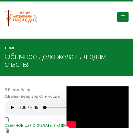
HOME
Обычное дело желать людям
счастья
7XA6sFakDew
Л.Вельк-Деер
Л.Вельк-Деер арр О.Тимощук
ОБЫЧНОЕ-ДЕЛО-Family-
Tymoshchuk.m4a
ОБЫЧНОЕ_ДЕЛО_ЖЕЛАТЬ_ЛЮДЯМ
ОБЫЧНОЕ_ДЕЛО_ЖЕЛАТЬ_ЛЮДЯМ_СЧАСТЬЯ.xml