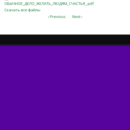
ОБЫЧНОЕ_ДЕЛО_ЖЕЛАТЬ_ЛЮДЯМ_
ОБЫЧНОЕ_ДЕЛО_ЖЕЛАТЬ_ЛЮДЯМ_СЧАСТЬЯ_.pdf
Скачать все файлы
‹ Previous
Next ›