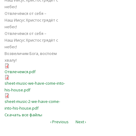
Наш Иисус Христос грядёт с
небес!
Отвлечёмся от себя –
Наш Иисус Христос грядёт с
небес!
Отвлечёмся от себя –
Наш Иисус Христос грядёт с
небес!
Возвеличим Бога, воспоём
хвалу!
Отвлечемся.pdf
Отвлечемся.pdf
sheet-music-we-have-come-into-
sheet-music-we-have-come-into-
his-house.pdf
his-house.pdf
sheet-music-2-we-have-come-into-
sheet-music-2-we-have-come-
his-house.pdf
into-his-house.pdf
Скачать все файлы
‹ Previous
Next ›