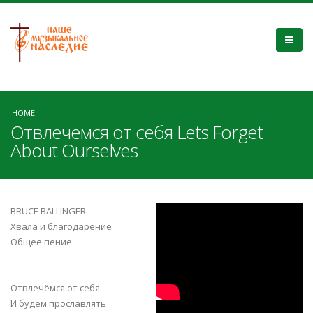
HOME
Отвлечемся от себя Lets Forget
About Ourselves
yyW6N7RmOs0
BRUCE BALLINGER
Хвала и благодарение
Общее пение
Отвлечёмся от себя
И будем прославлять