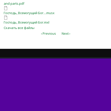
and parts.pdf
and parts.pdf
Господь, Всемогущий Бог....musx
Господь, Всемогущий Бог....musx
Господь, Всемогущий Бог.mxl
Господь, Всемогущий Бог.mxl
Скачать все файлы
‹ Previous
Next ›