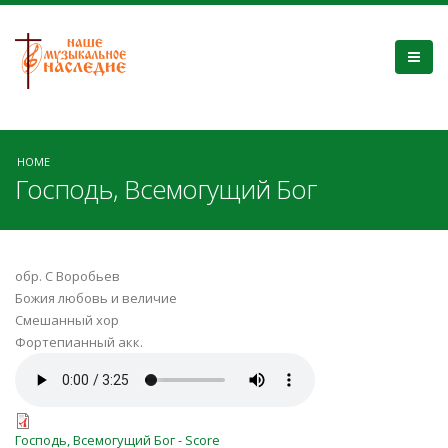
HOME
Господь, Всемогущий Бог
обр. С Воробьев
Божия любовь и величие
Смешанный хор
Фортепианный акк.
Господь, Всемогущий Бог.mp3
Господь, Всемогущий Бог - Score
Господь, Всемогущий Бог - Score