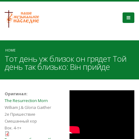
HOME
Тот день уж близок он грядет Той
день так близько: Він прийде
1jz9N8Jnl4c
Оригинал:
The Resurrection Morn
William J.& Gloria Gaither
2е Пришествие
Смешанный хор
Вок. 4-т+
Тот день уж близок.pdf