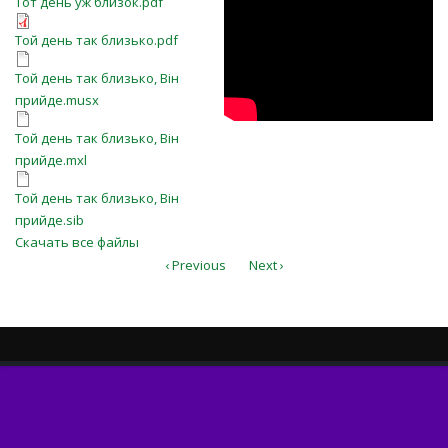
TA6yPHEx2kQ
Тот день уж близок.pdf
Той день так близько.pdf
Той день так близько.pdf
Той день так близько, Він
Той день так близько, Він
прийде.musx
прийде.musx
Той день так близько, Він
Той день так близько, Він
прийде.mxl
прийде.mxl
Той день так близько, Він
Той день так близько, Він
прийде.sib
прийде.sib
Скачать все файлы
‹ Previous
Next ›