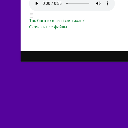
Так багато в світі святих
Так багато в світі святих.
Так багато в світі святих.mxl
Скачать все файлы