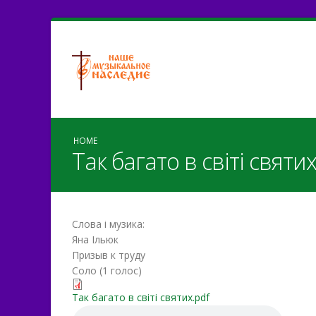
HOME
Так багато в світі святи
Слова і музика:
Яна Ільюк
Призыв к труду
Соло (1 голос)
Так багато в світі святих.
Так багато в світі святих.pdf