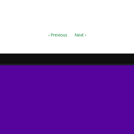
.mp3
mxl
‹ Previous
Next ›