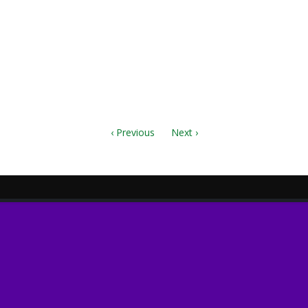
e and parts.pdf
‹ Previous
Next ›