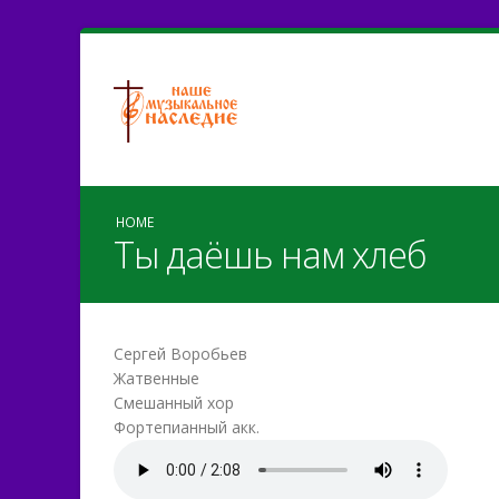
HOME
Ты даёшь нам хлеб
Сергей Воробьев
Жатвенные
Смешанный хор
Фортепианный акк.
Ты даёшь нам хлеб.mp3