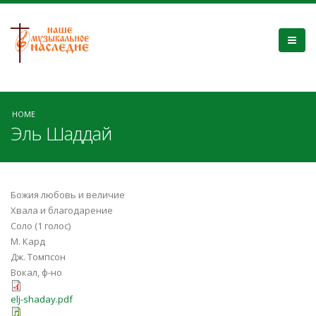
HOME
Эль Шаддай
Божия любовь и величие
Хвала и благодарение
Соло (1 голос)
М. Кард
Дж. Томпсон
Вокал, ф-но
elj-shaday.pdf