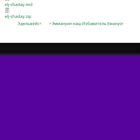
elj-shaday.mid
elj-shaday.zip
Эдельвейс<
>Эммануил наш Избавитель Емануїл