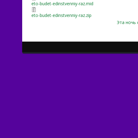
eto-budet-edinstvenniy-raz.mid
eto-budet-edinstvenniy-raz.zip
Эта ночь 