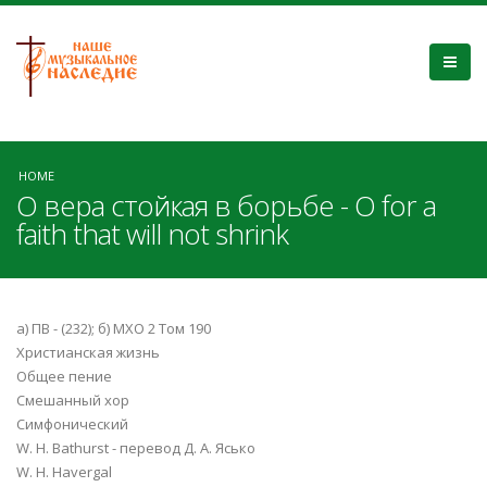
HOME
О вера стойкая в борьбе - O for a
faith that will not shrink
а) ПВ - (232); б) МХО 2 Том 190
Христианская жизнь
Общее пение
Смешанный хор
Симфонический
W. H. Bathurst - перевод Д. А. Ясько
W. H. Havergal