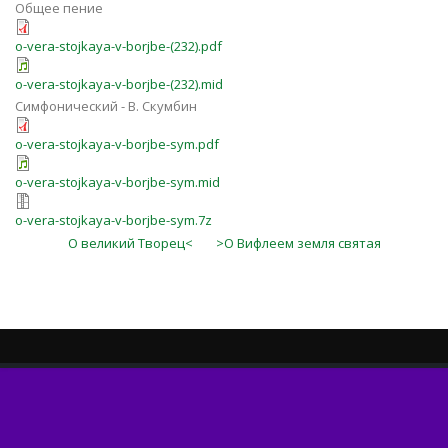
Общее пение
o-vera-stojkaya-v-borjbe-(232).pdf
o-vera-stojkaya-v-borjbe-(232).mid
Симфонический - В. Скумбин
o-vera-stojkaya-v-borjbe-sym.pdf
o-vera-stojkaya-v-borjbe-sym.mid
o-vera-stojkaya-v-borjbe-sym.7z
О великий Творец<
>О Вифлеем земля святая