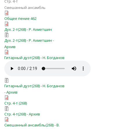
Стр. 4-т
Смешанный ансамбль
O_Gospod_blagoslovlyaya_PV462.pd
Общее пение 462
o_Gospodj_blagoslovlyaya_duh.pdf
Дух. 2-т(268) - Р. Ахметшин
o_Gospodj_blagoslovlyaya_duh.7z
Дух. 2-т(268) - Р. Ахметшин -
Архив
o_Gospod_blagoslovlyaya_P-ra.pdf
Гитарный дуэт(268) - Н. Богданов
o_Gospod_blagoslovlyaya.mp3
o_Gospod_blagoslovlyaya.7z
Гитарный дуэт(268) - Н. Богданов
- Архив
o_Gospodj_blagoslovlyaya_skr.pdf
Стр. 4-т (268)
o_Gospodj_blagoslovlyaya_skr.7z
Стр. 4-т(268) - Архив
O_Gospodj_blagoslovlyaya_s_fleitoi.
Смешанный ансамбль(268) - В.