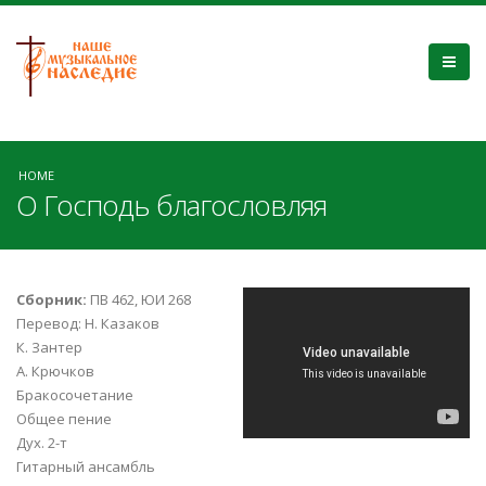
HOME
О Господь благословляя
162. О Господь
Сборник:
ПВ 462, ЮИ 268
Перевод: Н. Казаков
благословляя.
К. Зантер
А. Крючков
МХО МСЦ ЕХБ
Бракосочетание
Общее пение
Дух. 2-т
Гитарный ансамбль