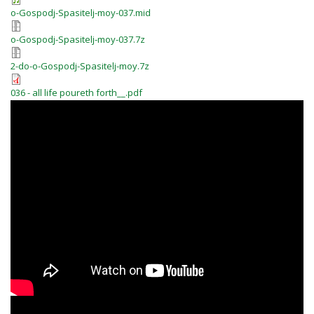
o-Gospodj-Spasitelj-moy-037.mid
o-Gospodj-Spasitelj-moy-037.7z
2-do-o-Gospodj-Spasitelj-moy.7z
036 - all life poureth forth__.pdf
BrzqyV65X3M
IhaU4cbx4Wc