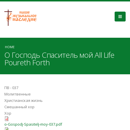
HOME
О Господь Спаситель мой All Life
Poureth Forth
ПВ - 037
Молитвенные
Христианская жизнь
Смешанный хор
Хор
o-Gospodj-Spasitelj-moy-037.pdf