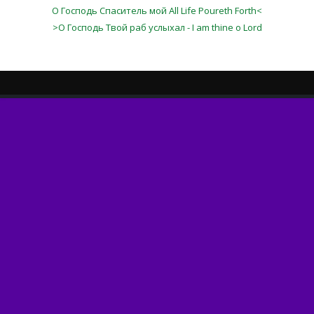
О Господь Спаситель мой All Life Poureth Forth<
>О Господь Твой раб услыхал - I am thine o Lord