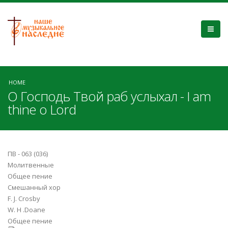
HOME
О Господь Твой раб услыхал - I am
thine o Lord
ПВ - 063 (036)
Молитвенные
Общее пение
Смешанный хор
F. J. Crosby
W. H .Doane
Общее пение