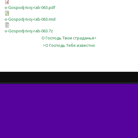
o-Gospodj-tvoj-rab-063.pdf
o-Gospodj-tvoj-rab-063.mid
o-Gospodj-tvoj-rab-063.7z
О Господь Твои страданья<
>О Господь Тебе известно