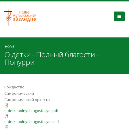
HOME
О детки - Полный благости -
Попурри
Рождество
Симфонический
Симфонический оркестр
o-detki-polnyi-blagosti-sym.pdf
o-detki-polnyi-blagosti-sym.mid