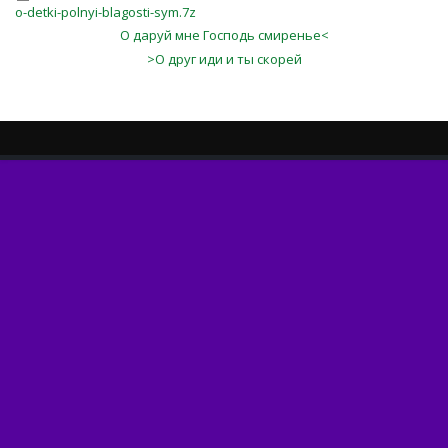
o-detki-polnyi-blagosti-sym.7z
О даруй мне Господь смиренье<
>О друг иди и ты скорей