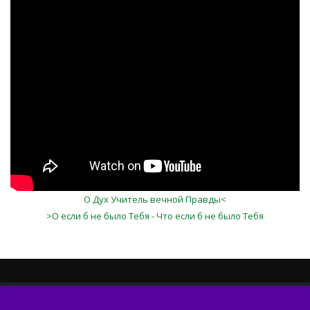
lvfpY69M3MU
О Дух Учитель вечной Правды<
>О если б не было Тебя - Что если б не было Тебя