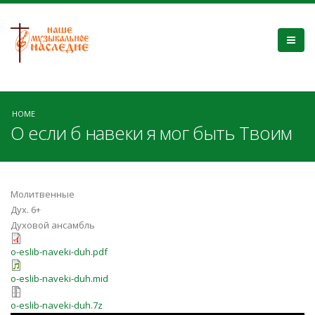
HOME
О если б навеки я мог быть Твоим
Молитвенные
Дух. 6+
Духовой ансамбль
o-eslib-naveki-duh.pdf
o-eslib-naveki-duh.mid
o-eslib-naveki-duh.7z