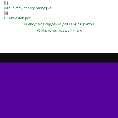
o-Iisus-moy-dobryy-pastyrj.7z
О Иисус мой.pdf
О Иисус моё сердечко для Тебя открыто<
>О Иисус нет краше ничего