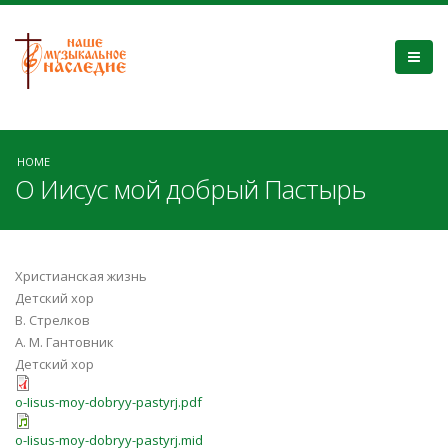
HOME
О Иисус мой добрый Пастырь
Христианская жизнь
Детский хор
В. Стрелков
А. М. Гантовник
Детский хор
o-Iisus-moy-dobryy-pastyrj.pdf
o-Iisus-moy-dobryy-pastyrj.mid