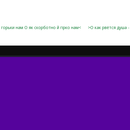
 горьки нам О як скорботно й гірко нам<
>О как рвётся душа - 