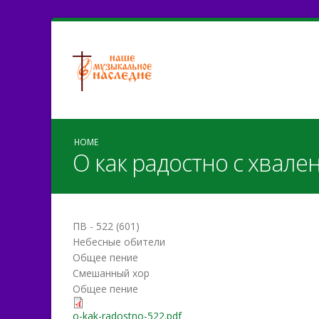
HOME
О как радостно с хвале
ПВ - 522 (601)
Небесные обители
Общее пение
Смешанный хор
Общее пение
o-kak-radostno-522.pdf