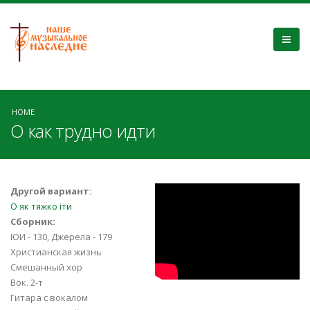
HOME
О как трудно идти
GVj2zWLWXIM
Другой вариант:
О як тяжко іти
Сборник:
ЮИ - 130, Джерела - 179
Христианская жизнь
Смешанный хор
Вок. 2-т
Гитара с вокалом