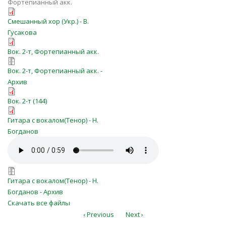
Фортепианный акк.
o-kak-trudno-idti-ukr.pdf
Смешанный хор (Укр.) - В.
Гусакова
O_kak_trudno.pdf
Вок. 2-т, Фортепианный акк.
O_kak_trudno.zip
Вок. 2-т, Фортепианный акк. -
Архив
o-kak-trudno-idti.pdf
Вок. 2-т (144)
О, как трудно идти ЮИ № 130.pdf
Гитара с вокалом(Тенор) - Н.
Богданов
О, как трудно идти ЮИ № 130.mp3
O_kak_trudno_(YUI_130).7z
Гитара с вокалом(Тенор) - Н.
Богданов - Архив
Скачать все файлы
‹ Previous
Next ›