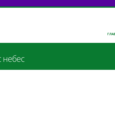
ГЛА
с небес