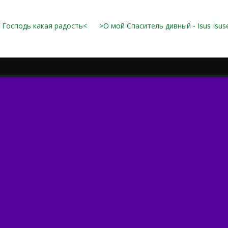
 Господь какая радость<
>О мой Спаситель дивный - Isus Isuse