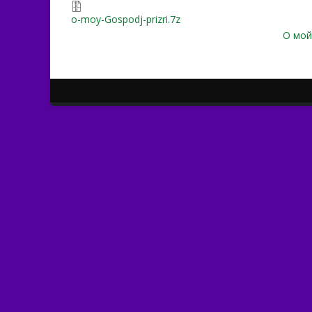
o-moy-Gospodj-prizri.7z
О мой