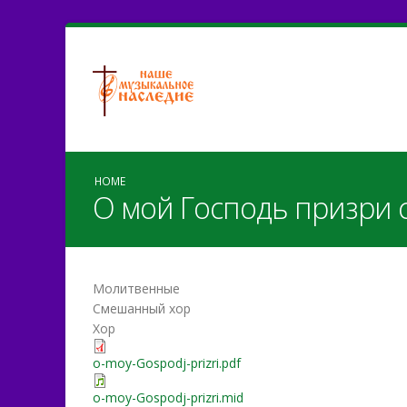
HOME
О мой Господь призри 
Молитвенные
Смешанный хор
Хор
o-moy-Gospodj-prizri.pdf
o-moy-Gospodj-prizri.mid