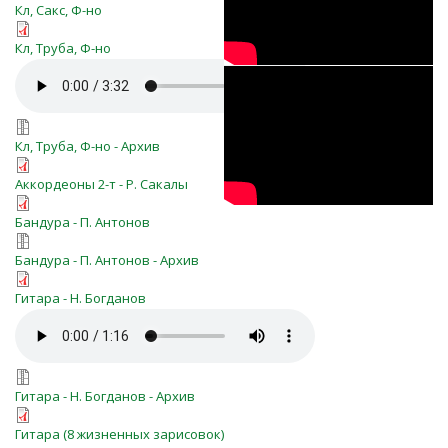
o-molitva-o-molitva-duh.7z
Кл, Сакс, Ф-но
O molitva=Pno,Tr,Cl - Full Score.pdf
Кл, Труба, Ф-но
O molitva=Pno,Tr,Cl.mp3
01 из 11 | О
молитва |
O molitva=Pno,Tr,Cl.7z
Кл, Труба, Ф-но - Архив
Праздник
O_molitva_Bayan.pdf
Аккордеоны 2-т - Р. Сакалы
ансамбля -
o-molitva-bnd.pdf
Бандура - П. Антонов
юбилей 10 лет
o-molitva-bnd.zip
Бандура - П. Антонов - Архив
o_molitva_(103).pdf
Гитара - Н. Богданов
o_molitva_(103).mp3
o_molitva_(103).7z
Гитара - Н. Богданов - Архив
o_molitva_var.pdf
Гитара (8 жизненных зарисовок)