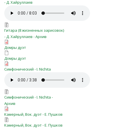
- Д. Хайруллаев
o_molitva_var.mp3
o_molitva_var.7z
Гитара (8 жизненных зарисовок)
- Д. Хайруллаев - Архив
о молитва-дом2т .pdf
Домры дуэт
о молитва-дом2т.ENC
Домры дуэт
o-molitva-sym.pdf
Симфонический - I. Nichita
o-molitva-sym.mp3
o-molitva-sym.zip
Симфонический - I. Nichita -
Архив
o-molitva-o-molitva-skr.pdf
Камерный, Вок. дуэт - Е. Пушков
o-molitva-o-molitva-skr.7z
Камерный, Вок. дуэт - Е. Пушков