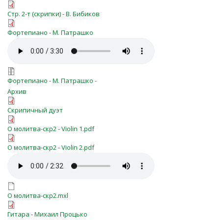
skr.pdf
Стр. 2-т (скрипки) - В. Бибиков
o_molitva.pdf
Фортепиано - М. Патрашко
o_molitva.mp3
o_molitva.7z
Фортепиано - М. Патрашко -
Архив
О молитва-скр2 - Full Score.pdf
Скрипичный дуэт
О молитва-скр2 - Violin 1.pdf
О молитва-скр2 - Violin 1.pdf
О молитва-скр2 - Violin 2.pdf
О молитва-скр2 - Violin 2.pdf
О молитва-скр2.mp3
О молитва-скр2.mxl
О молитва-скр2.mxl
О Молитва-МПроцько.pdf
Гитара - Михаил Процько