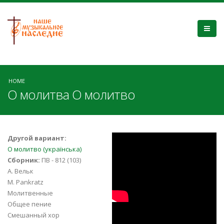
HOME
О молитва О молитво
bTeidvB17TU
Другой вариант:
О молитво (українська)
Сборник:
ПВ - 812 (103)
А. Вельк
M. Pankratz
Молитвенные
Общее пение
TF9s4Yui984
Смешанный хор