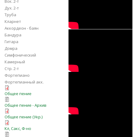
Вок. 2-т
Дух. 2-т
Труба
Кларнет
Аккордеон - баян
f4Y4bamAai8
Бандура
Гитара
Домра
Симфонический
Камерный
Стр. 2-т
2VrNpRRXNkA
Фортепиано
Фортепианный акк.
o-molitva-o-molitva-hor.pdf
Общее пение
o-molitva-o-molitva-hor.7z
Общее пение - Архив
О, молитво, о, молитво!.pdf
Общее пение (Укр.)
О, молитва!
o-molitva-o-molitva-duh.pdf
Кл, Сакс, Ф-но