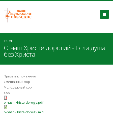
HOME
О наш Христе дорогий - Если душа
без Христа
Призыв к покаянию
Смешанный хор
Молодежный хор
Хор
o-nash-Hriste-dorogiy.pdf
o-nash-Hriste-dorogiy.mid