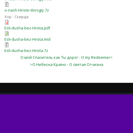
o-nash-Hriste-dorogiy.7z
Хор - Скирда
Esli-dusha-bez-Hrista.pdf
Esli-dusha-bez-Hrista.mid
Esli-dusha-bez-Hrista.7z
О мой Спаситель как Ты дорог - O my Redeemer<
>О Небесна Країно - О святая Отчизна