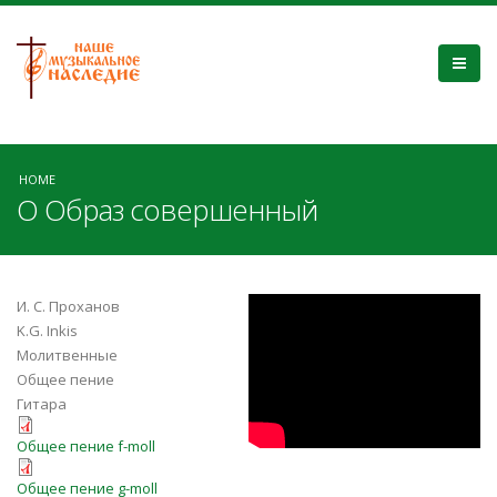
HOME
О Образ совершенный
О, Образ
И. С. Проханов
K.G. Inkis
Совершенный!
Молитвенные
Общее пение
Гитара
o-obraz-sovershennyj-031a.pdf
Общее пение f-moll
o-obraz-sovershennyj-031b.pdf
Общее пение g-moll