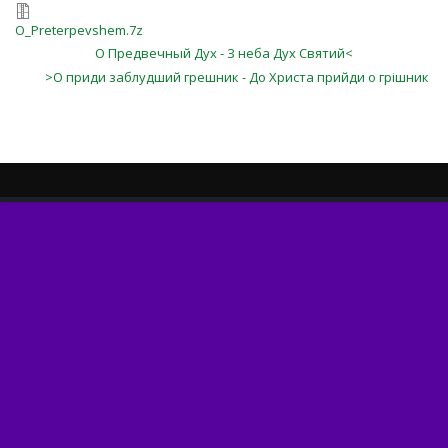
O_Preterpevshem.7z
О Предвечный Дух - З неба Дух Святий<
>О приди заблудший грешник - До Христа прийди о грішник