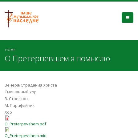
HOME
О Претерпевшем я помыслю
Вечеря/Страдания Христа
Смешанный хор
В. Стрелков
М. Парафейник
Хор
O_Preterpevshem.pdf
O_Preterpevshem.mid