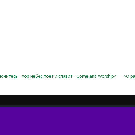
онитесь - Хор небес поёт и славит - Come and Worship<
>О ра