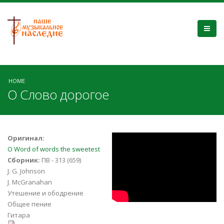
HOME
О Слово дорогое
2017 08 13 01 09
Оригинал:
O Word of words the sweetest
Общее пение О
Сборник:
ПВ - 313 (659)
J. G. Johnson
Слово дорогое
J. McGranahan
Утешение и ободрение
Общее пение
Гитара