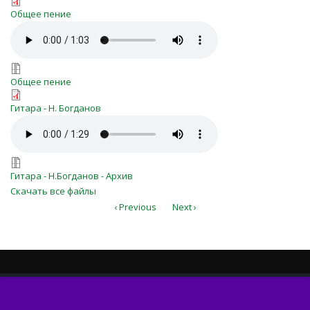
o-slovo-dorogoe-313.pdf
Общее пение
o-slovo-dorogoe-313.mp3
o-slovo-dorogoe-313.7z
Общее пение
o_Slovo_dorogoe!_(659).pdf
Гитара - Н. Богданов
o_Slovo_dorogoe!_(659).mp3
o_Slovo_dorogoe!_(659).7z
Гитара - Н.Богданов - Архив
Скачать все файлы
‹ Previous
Next ›