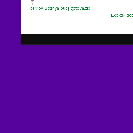
cerkov-Bozhya-budj-gotova.zip
Церкви все