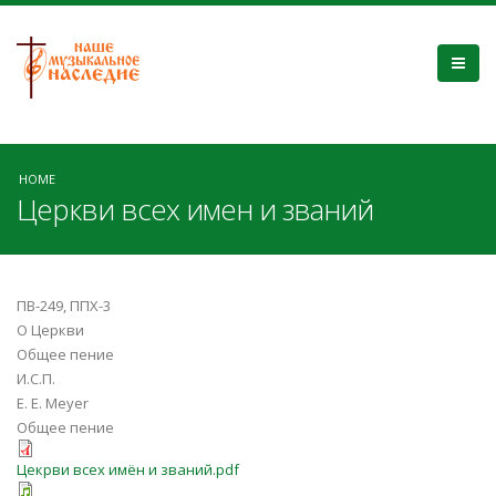
HOME
Церкви всех имен и званий
ПВ-249, ППХ-3
О Церкви
Общее пение
И.С.П.
E. E. Meyer
Общее пение
Цекрви всех имён и званий.pdf