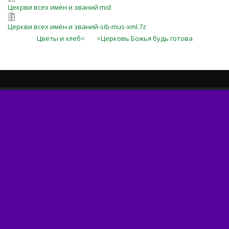
Цекрви всех имён и званий.mid
Церкви всех имён и званий-sib-mus-xml.7z
Цветы и хлеб<
>Церковь Божья будь готова