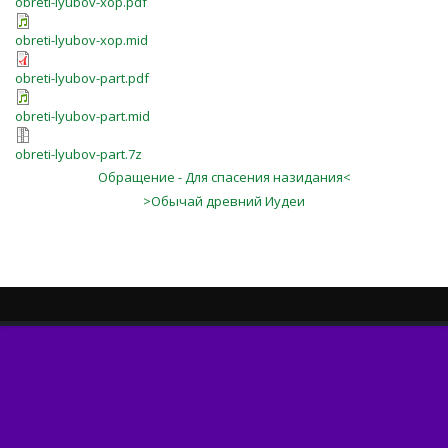
obreti-lyubov-xop.pdf
obreti-lyubov-xop.mid
obreti-lyubov-part.pdf
obreti-lyubov-part.mid
obreti-lyubov-part.7z
Обращение - Для спасения назидания<
>Обычай древний Иудеи