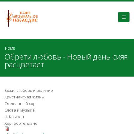
HOME
Обрети любовь - Новый день сияя
расцветает
Божия любовь и величие
Христианская жизнь
Смешанный хор
Слова и музыка
Н. Крынец
Хор, фортепиано