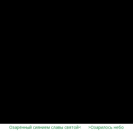
Озарённый сиянием славы святой<
>Озарилось небо