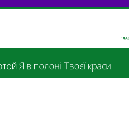
ГЛА
ой Я в полоні Твоєї краси