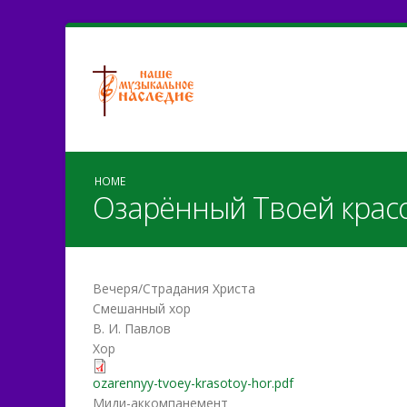
HOME
Озарённый Твоей красот
Вечеря/Страдания Христа
Смешанный хор
В. И. Павлов
Хор
ozarennyy-tvoey-krasotoy-hor.pdf
Миди-аккомпанемент