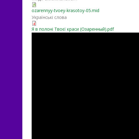
ozarennyy-tvoey-krasotoy-05.mid
Українські слова
Я в полоні Твоєї краси (Озаренный).pdf
HMO4_UdwH5A