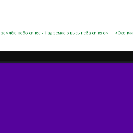
 землёю небо синее - Над землёю высь неба синего<
>Окончи