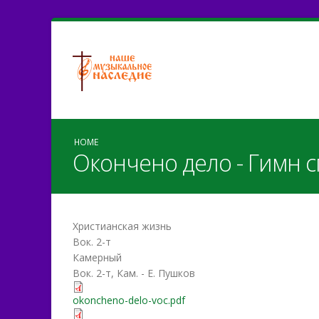
HOME
Окончено дело - Гимн 
Христианская жизнь
Вок. 2-т
Камерный
Вок. 2-т, Кам. - Е. Пушков
okoncheno-delo-voc.pdf