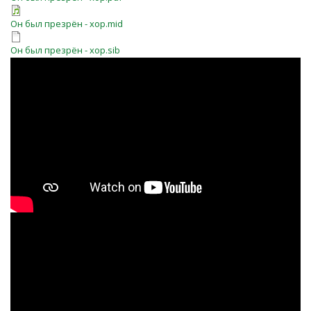
Он был презрён - хор.mid
Он был презрён - хор.sib