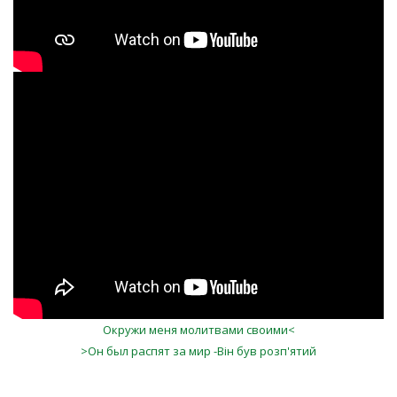
"Он был презрен" I Хор ц.Слово
Истины
Окружи меня молитвами своими<
>Он был распят за мир -Він був розп'ятий