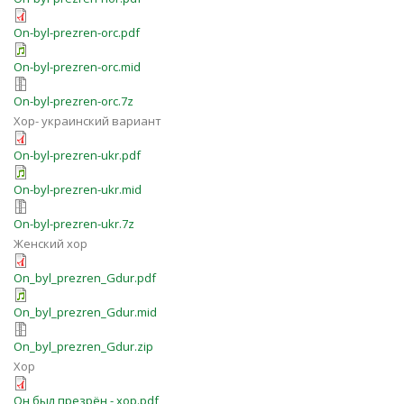
On-byl-prezren-orc.pdf
On-byl-prezren-orc.mid
On-byl-prezren-orc.7z
Хор- украинский вариант
On-byl-prezren-ukr.pdf
On-byl-prezren-ukr.mid
On-byl-prezren-ukr.7z
Женский хор
On_byl_prezren_Gdur.pdf
On_byl_prezren_Gdur.mid
On_byl_prezren_Gdur.zip
Хор
Он был презрён - хор.pdf