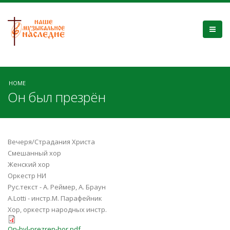
HOME
Он был презрён
Вечеря/Страдания Христа
Смешанный хор
Женский хор
Оркестр НИ
Рус.текст - А. Реймер, А. Браун
A.Lotti - инстр.М. Парафейник
Хор, оркестр народных инстр.
On-byl-prezren-hor.pdf