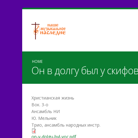
HOME
Он в долгу был у скифо
Христианская жизнь
Вок. 3-о
Ансамбль НИ
Ю. Мельник
Трио, ансамбль народных инстр.
on-v-dolgu-byl-voc.pdf