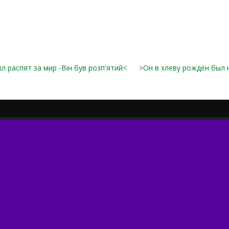
л распят за мир -Він був розп'ятий<
>Он в хлеву рождён был