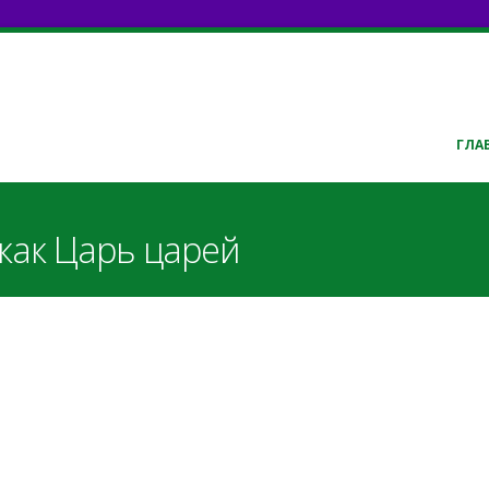
ГЛА
 как Царь царей