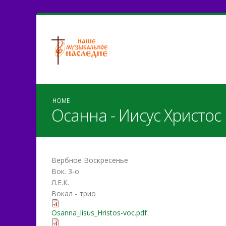
HOME
Осанна - Иисус Христос
Вербное Воскресенье
Вок. 3-о
Л.Е.К.
Вокал - трио
Osanna_Iisus_Hristos-voc.pdf