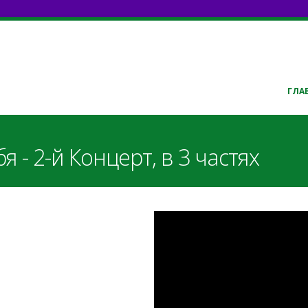
ГЛА
 - 2-й Концерт, в 3 частях
МХО МСЦ ЕХБ - 
_nikita.pdf