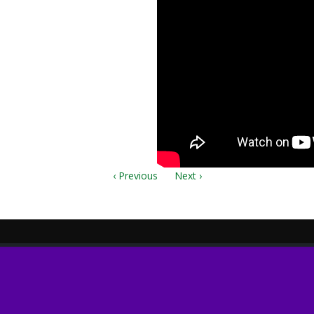
‹ Previous
Next ›