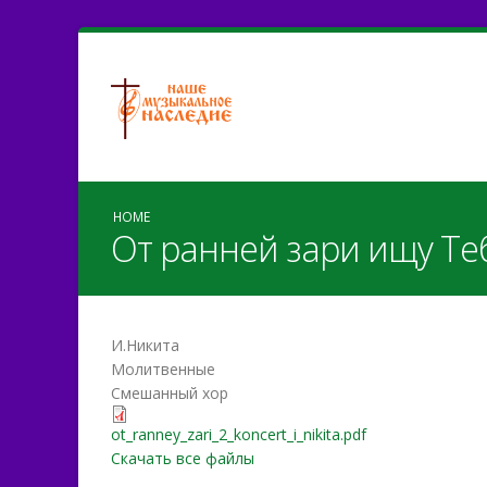
HOME
От ранней зари ищу Тебя
И.Никита
Молитвенные
Смешанный хор
ot_ranney_zari_2_koncert_i
ot_ranney_zari_2_koncert_i_nikita.pdf
Скачать все файлы