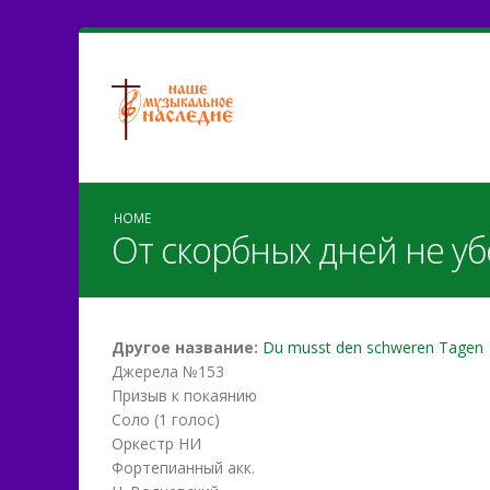
HOME
От скорбных дней не уб
Другое название:
Du musst den schweren Tagen
Джерела №153
Призыв к покаянию
Соло (1 голос)
Оркестр НИ
Фортепианный акк.