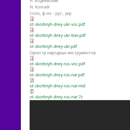
Н. Водневский
N. Konradi
Соло, ф-но - рус., укр.
ot-skorbnyh-dney-ukr-voc.pdf
ot-skorbnyh-dney-ukr-klav.pdf
ot-skorbnyh-dney-ukr.pdf
Оркестр народных инструментов
ot-skorbnyh-dney-rus-voc.pdf
ot-skorbnyh-dney-rus-nar.pdf
ot-skorbnyh-dney-rus-nar.mid
ot-skorbnyh-dney-rus-nar.7z
От скорбных дней не у