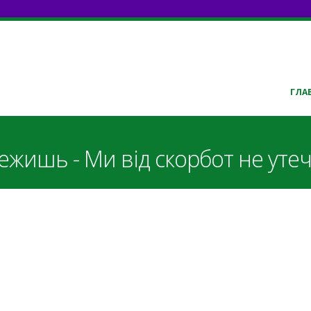
ГЛА
ежишь - Ми від скорбот не уте